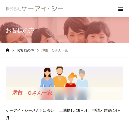
お客様の声
お客様の声
堺市 Oさん一家
ホーム
堺市 Oさん一家
ケーアイ・シーさんと出会い、 土地探しに8ヶ月、 申請と建築に4ヶ
月