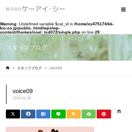
Warning
: Undefined variable $cat_id in
/home/xs475174/kk-
kic.co.jp/public_html/wps/wp-
content/themes/noel_tcd072/single.php
on line
29
スタッフブログ
スタッフブログ
voice09
ホーム
voice09
2020.02.28