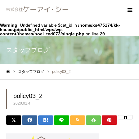
Warning
: Undefined variable $cat_id in
/home/xs475174/kk-
kic.co.jp/public_html/wps/wp-
content/themes/noel_tcd072/single.php
on line
29
スタッフブログ
スタッフブログ
policy03_2
ホーム
policy03_2
2020.02.4