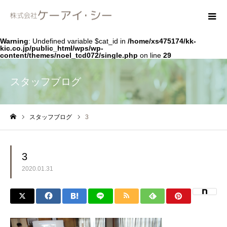
Warning
: Undefined variable $cat_id in
/home/xs475174/kk-
kic.co.jp/public_html/wps/wp-
content/themes/noel_tcd072/single.php
on line
29
スタッフブログ
スタッフブログ
3
ホーム
3
2020.01.31