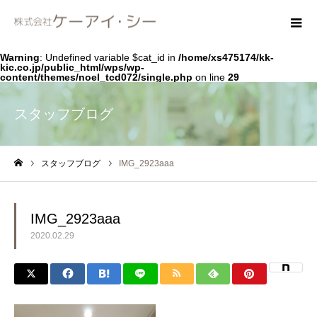
Warning
: Undefined variable $cat_id in
/home/xs475174/kk-
kic.co.jp/public_html/wps/wp-
content/themes/noel_tcd072/single.php
on line
29
スタッフブログ
スタッフブログ
IMG_2923aaa
ホーム
IMG_2923aaa
2020.02.29