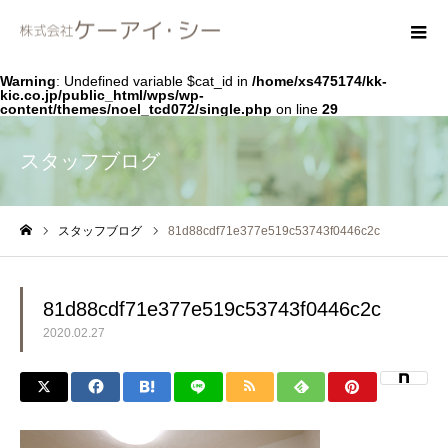
Warning
: Undefined variable $cat_id in
/home/xs475174/kk-
kic.co.jp/public_html/wps/wp-
content/themes/noel_tcd072/single.php
on line
29
スタッフブログ
スタッフブログ
81d88cdf71e377e519c53743f0446c2c
ホーム
81d88cdf71e377e519c53743f0446c2c
2020.02.27