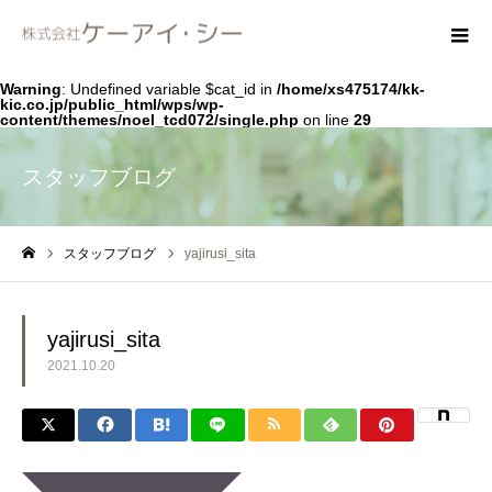
Warning
: Undefined variable $cat_id in
/home/xs475174/kk-
kic.co.jp/public_html/wps/wp-
content/themes/noel_tcd072/single.php
on line
29
スタッフブログ
スタッフブログ
yajirusi_sita
ホーム
yajirusi_sita
2021.10.20