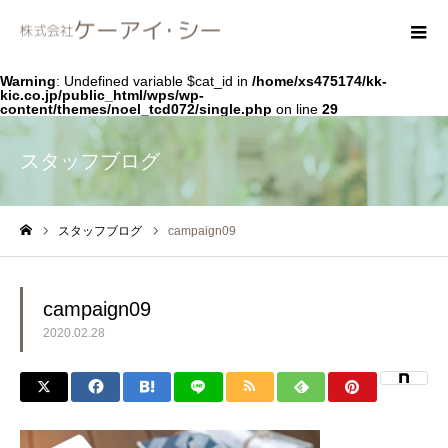
Warning
: Undefined variable $cat_id in
/home/xs475174/kk-
kic.co.jp/public_html/wps/wp-
content/themes/noel_tcd072/single.php
on line
29
スタッフブログ
スタッフブログ
campaign09
ホーム
campaign09
2020.02.28