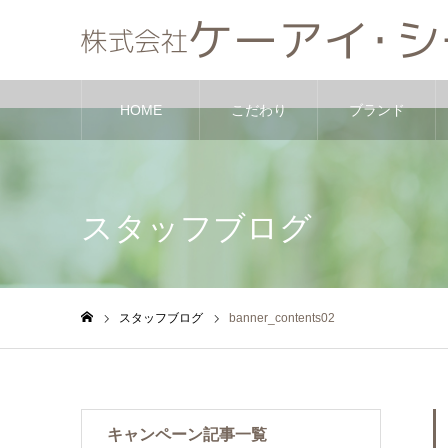
HOME
こだわり
ブランド
Warning
: Undefined variable $cat_id in
/home/xs475174/kk-kic.co.j
スタッフブログ
スタッフブログ
banner_contents02
ホーム
キャンペーン記事一覧