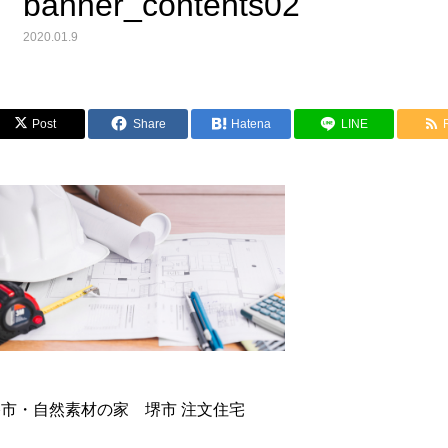
banner_contents02
2020.01.9
Post
Share
Hatena
LINE
ーン
キャンペーン
 失敗しない家づくり相談会
無料 土地探しセミナー
約受付中】
【予約受付中】
堺市・自然素材の家 堺市 注文住宅