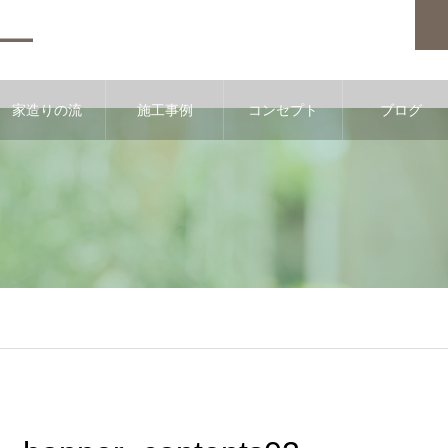
家造りの流
施工事例
コンセプト
ブログ
p/public_html/wps/wp-content/themes/noel_tcd072/single.php
on l
れ