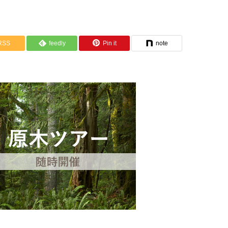
RSS
feedly
Pin it
note