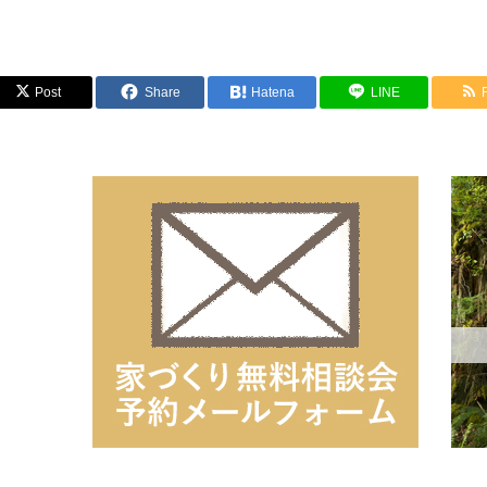
Post
Share
Hatena
LINE