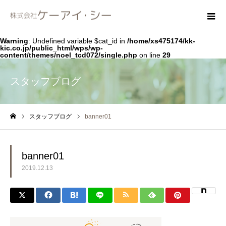
Warning
: Undefined variable $cat_id in
/home/xs475174/kk-
kic.co.jp/public_html/wps/wp-
content/themes/noel_tcd072/single.php
on line
29
スタッフブログ
スタッフブログ
banner01
ホーム
banner01
2019.12.13