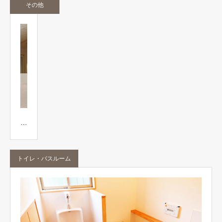
その他
その
他、
漆喰
…
トイレ・バスルーム