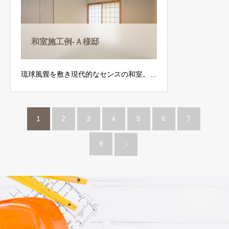
和室施工例-Ａ様邸
琉球風畳を敷き現代的なセンスの和室。…
1
2
3
4
5
6
7
8