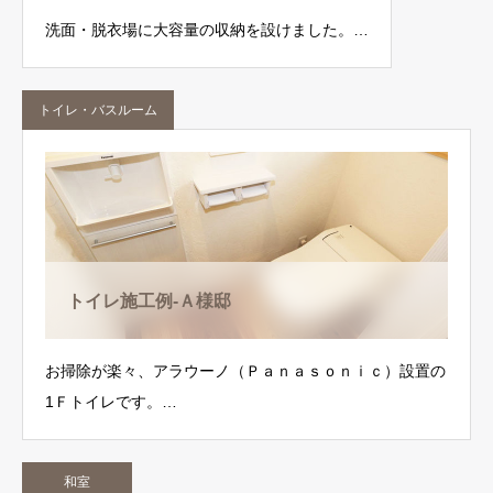
洗面・脱衣場に大容量の収納を設けました。…
トイレ・バスルーム
トイレ施工例-Ａ様邸
お掃除が楽々、アラウーノ（Ｐａｎａｓｏｎｉｃ）設置の
1Ｆトイレです。…
和室