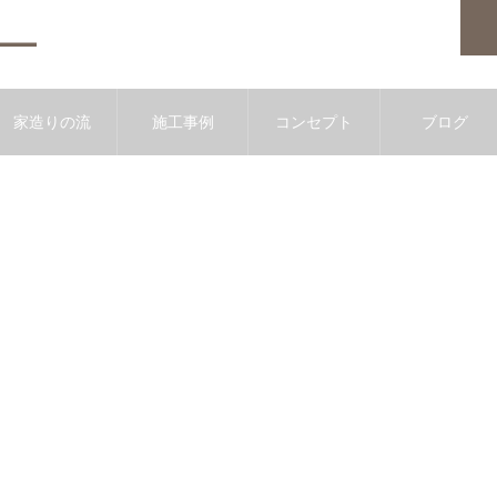
家造りの流
施工事例
コンセプト
ブログ
れ
b-06